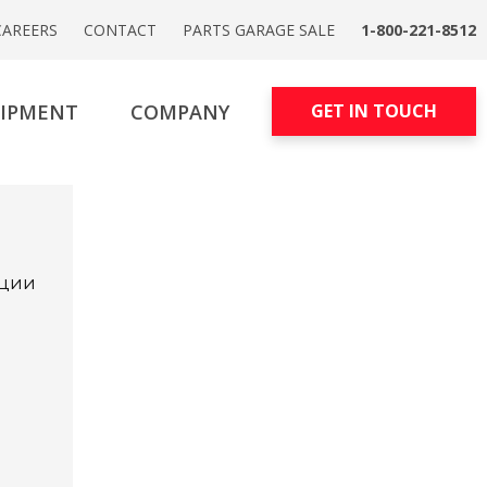
CAREERS
CONTACT
PARTS GARAGE SALE
1-800-221-8512
UIPMENT
COMPANY
GET IN TOUCH
кции