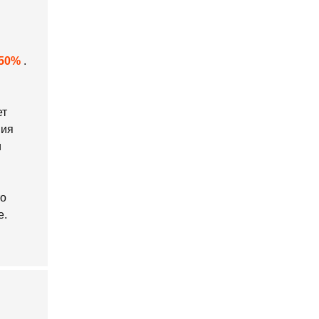
50%
.
ет
ния
и
то
е.