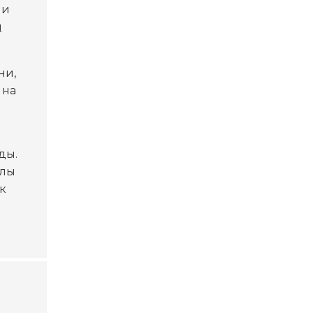
 и
и
ни,
 на
ды.
ллы
к