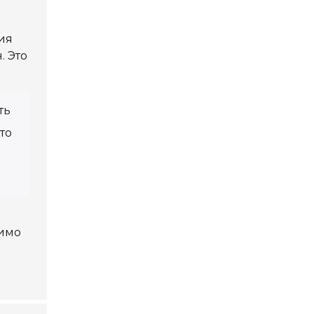
ия
. Это
ть
то
димо