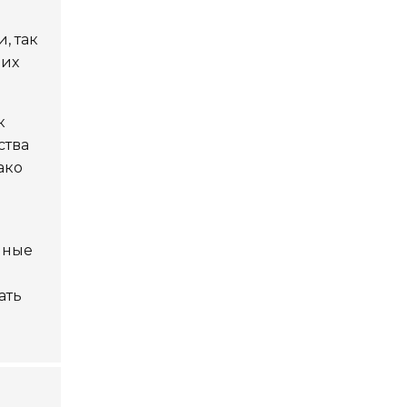
, так
 их
к
ства
ако
чные
ать